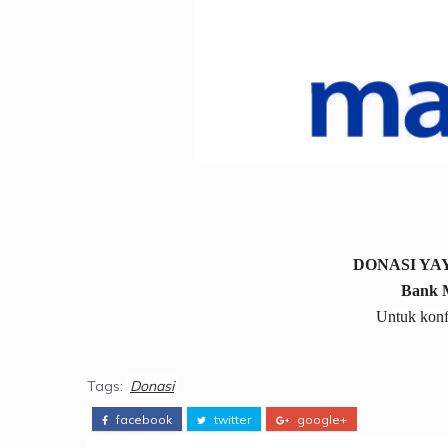
DONASI Y
Bank M
Untuk konf
Tags:
Donasi
facebook
twitter
google+