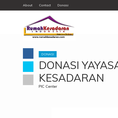
About
Contact
Donasi
DONASI
DONASI YAYA
KESADARAN
PIC Center