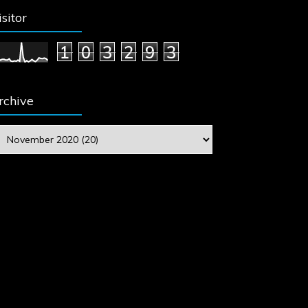
isitor
1
0
3
2
9
3
rchive