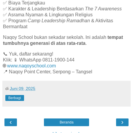
✅ Biaya Terjangkau
✅ Karakter & Leadership Berdasarkan
The 7 Awareness
✅ Asrama Nyaman & Lingkungan Religius
✅ Program
Camp Leadership Ramadhan
& Aktivitas
Bermanfaat
Naqoy School bukan sekadar sekolah. Ini adalah
tempat
tumbuhnya generasi di atas rata-rata
.
📞 Yuk, daftar sekarang!
Klik:
📱 WhatsApp 0811-1900-144
🌐
www.naqoyschool.com
📍 Naqoy Point Center, Serpong – Tangsel
di
Juni 09, 2025
Berbagi
‹
›
Beranda