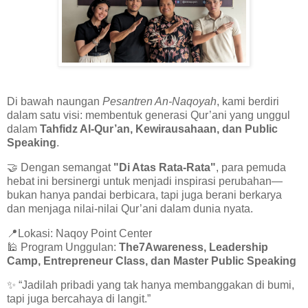
Di bawah naungan
Pesantren An-Naqoyah
, kami berdiri
dalam satu visi: membentuk generasi Qur’ani yang unggul
dalam
Tahfidz Al-Qur’an, Kewirausahaan, dan Public
Speaking
.
🤝 Dengan semangat
"Di Atas Rata-Rata"
, para pemuda
hebat ini bersinergi untuk menjadi inspirasi perubahan—
bukan hanya pandai berbicara, tapi juga berani berkarya
dan menjaga nilai-nilai Qur’ani dalam dunia nyata.
📍Lokasi: Naqoy Point Center
🕌 Program Unggulan:
The7Awareness, Leadership
Camp, Entrepreneur Class, dan Master Public Speaking
✨ “Jadilah pribadi yang tak hanya membanggakan di bumi,
tapi juga bercahaya di langit.”