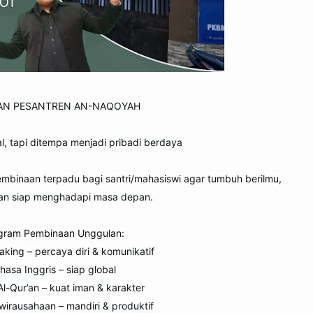
AN PESANTREN AN-NAQOYAH
l, tapi ditempa menjadi pribadi berdaya
binaan terpadu bagi santri/mahasiswi agar tumbuh berilmu,
dan siap menghadapi masa depan.
gram Pembinaan Unggulan:
king – percaya diri & komunikatif
hasa Inggris – siap global
l-Qur’an – kuat iman & karakter
wirausahaan – mandiri & produktif