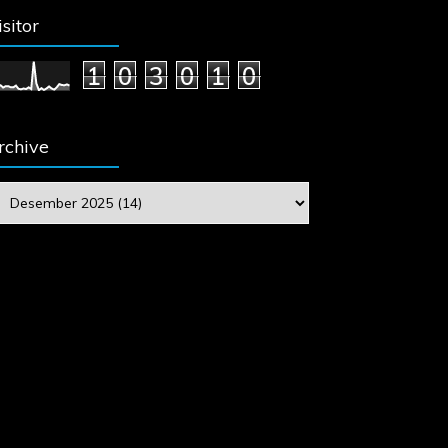
isitor
1
0
3
0
1
0
rchive