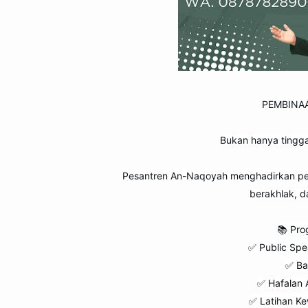
PEMBINA
Bukan hanya tingga
Pesantren An-Naqoyah menghadirkan pem
berakhlak, 
📚 Pro
✅ Public Spea
✅ Ba
✅ Hafalan A
✅ Latihan Ke