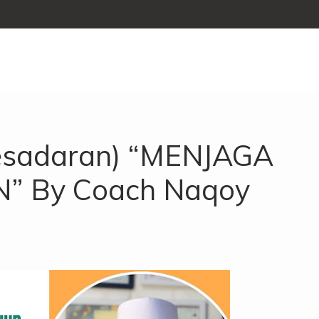
Kesadaran) “MENJAGA
” By Coach Naqoy