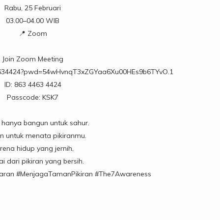
Rabu, 25 Februari
03.00–04.00 WIB
📍 Zoom
Join Zoom Meeting
344634424?pwd=54wHvnqT3xZGYaa6Xu00HEs9b6TYvO.1
ID: 863 4463 4424
Passcode: KSK7
 hanya bangun untuk sahur.
n untuk menata pikiranmu.
rena hidup yang jernih,
ai dari pikiran yang bersih.
aran
#MenjagaTamanPikiran
#The7Awareness