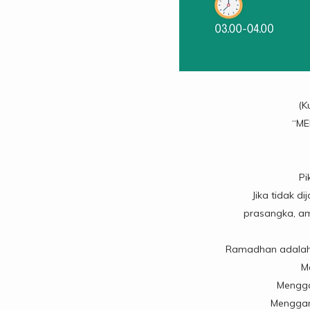
(K
“ME
Pi
Jika tidak di
prasangka, am
Ramadhan adalah
M
Mengga
Menggan