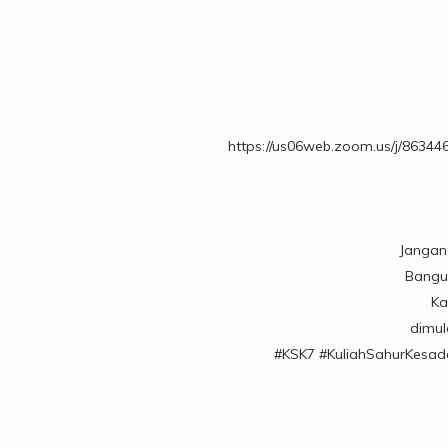
https://us06web.zoom.us/j/86
Jangan
Bangu
Ka
dimul
#KSK7
#KuliahSahurKesad