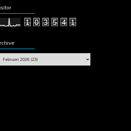
isitor
1
0
3
5
4
1
rchive