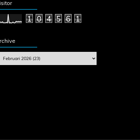
isitor
1
0
4
5
6
1
rchive