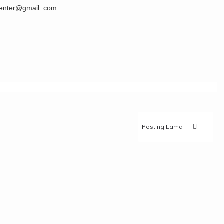
center@gmail..com
Posting Lama