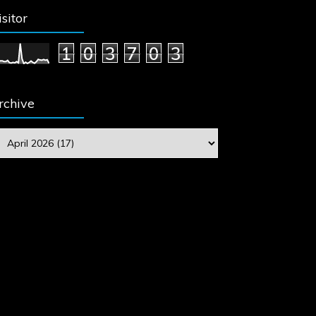
isitor
1
0
3
7
0
3
rchive