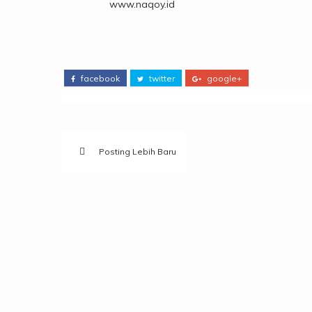
www.naqoy.id
facebook
twitter
google+
Posting Lebih Baru