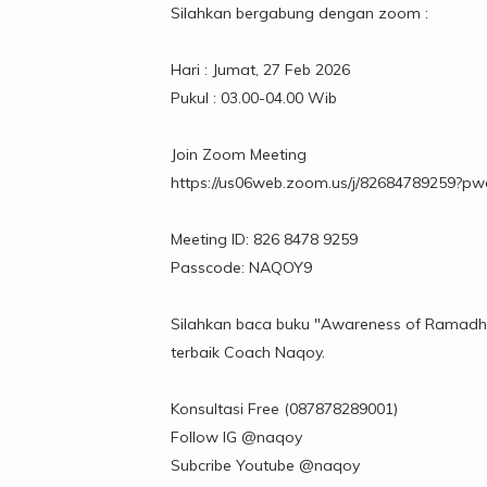
Silahkan bergabung dengan zoom :
Hari : Jumat, 27 Feb 2026
Pukul : 03.00-04.00 Wib
Join Zoom Meeting
https://us06web.zoom.us/j/82684789259
Meeting ID: 826 8478 9259
Passcode: NAQOY9
Silahkan baca buku "Awareness of Ramadha
terbaik Coach Naqoy.
Konsultasi Free (087878289001)
Follow IG
@naqoy
Subcribe Youtube
@naqoy