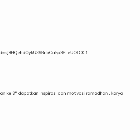
?pwd=kJ8HQehdOykU39BnbCa5p8RLeUOLCK.1
n ke 9" dapatkan inspirasi dan motivasi ramadhan , karya