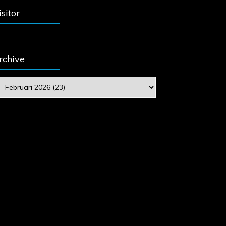
isitor
rchive