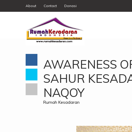
About
Contact
Donasi
AWARENESS O
SAHUR KESADA
NAQOY
Rumah Kesadaran