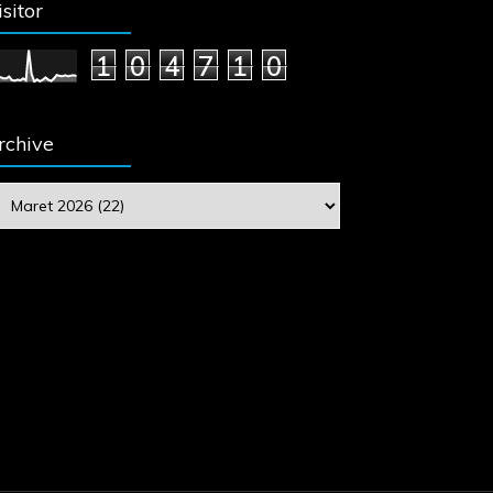
isitor
1
0
4
7
1
0
rchive